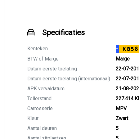
Specificaties
Kenteken
KB58
NL
BTW of Marge
Marge
Datum eerste toelating
22-07-20
Datum eerste toelating (internationaal)
22-07-20
APK vervaldatum
21-08-20
Tellerstand
227.414 
Carrosserie
MPV
Kleur
Zwart
Aantal deuren
5
Aantal zitplaatsen
5