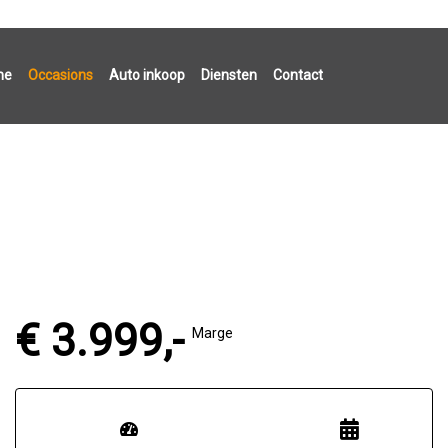
me
Occasions
Auto inkoop
Diensten
Contact
€ 3.999,-
Marge