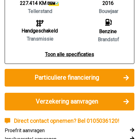
227.414 KM
2016
Tellerstand
Bouwjaar
Handgeschakeld
Benzine
Transmissie
Brandstof
Toon alle specificaties
Particuliere financiering
Verzekering aanvragen
Direct contact opnemen? Bel 0105036120!
Proefrit aanvragen