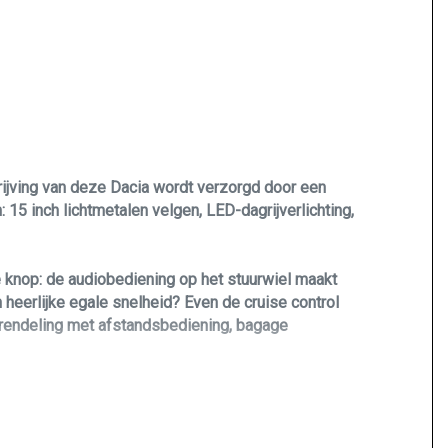
ndrijving van deze Dacia wordt verzorgd door een
15 inch lichtmetalen velgen, LED-dagrijverlichting,
de knop: de audiobediening op het stuurwiel maakt
 heerlijke egale snelheid? Even de cruise control
rgrendeling met afstandsbediening, bagage
ing meer een probleem om stil te staan. Om de
eem in werking wanneer extra remkracht nodig is.