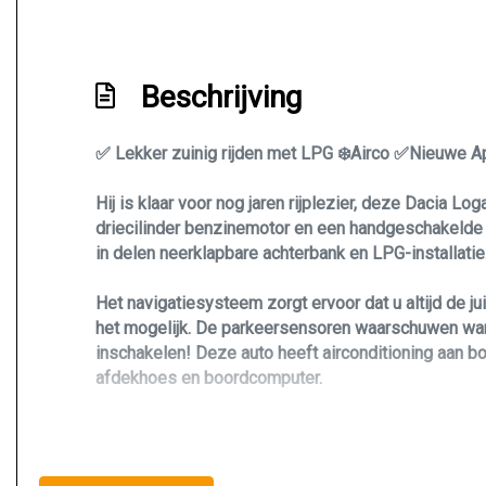
Beschrijving
✅️ Lekker zuinig rijden met LPG ❄️Airco ✅️Nieuwe A
Hij is klaar voor nog jaren rijplezier, deze Dacia L
driecilinder benzinemotor en een handgeschakelde ve
in delen neerklapbare achterbank en LPG-installatie
Het navigatiesysteem zorgt ervoor dat u altijd de j
het mogelijk. De parkeersensoren waarschuwen wannee
inschakelen! Deze auto heeft airconditioning aan b
afdekhoes en boordcomputer.
In de Dacia Logan MCV heeft uw veiligheid en die va
veiligheid extra te vergroten, heeft deze Dacia Lo