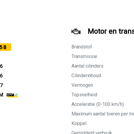
Motor en tran
Brandstof
5B
Transmissie
Aantal cilinders
16
Cilinderinhoud
16
Vermogen
27
Topsnelheid
KM
Acceleratie (0-100 km/h)
Maximum aantal toeren per m
Koppel
Gemiddeld verbruik