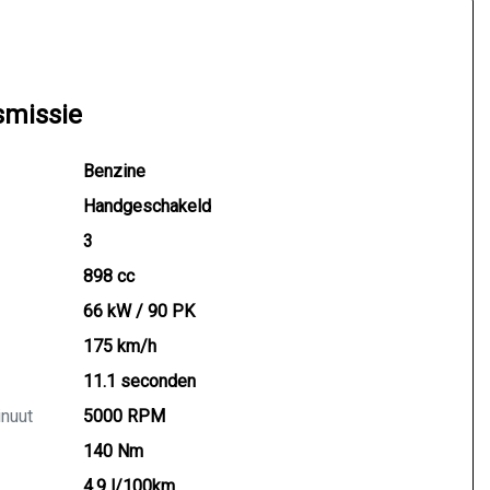
smissie
Benzine
Handgeschakeld
3
898 cc
66 kW / 90 PK
175 km/h
11.1 seconden
inuut
5000 RPM
140 Nm
4.9 l/100km