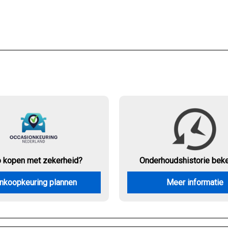
o kopen met zekerheid?
Onderhouds
historie bek
nkoopkeuring plannen
Meer informatie