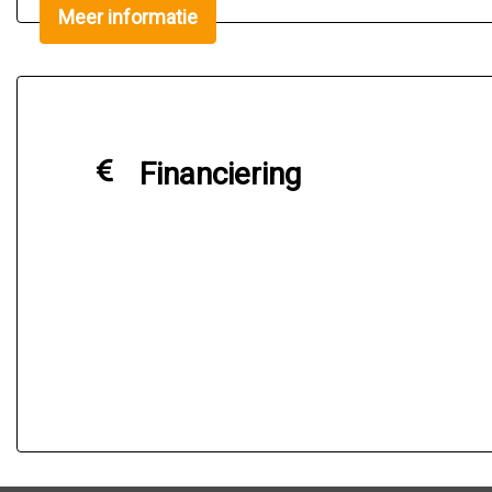
Meer informatie
Uiteraard is een proefrit altijd mogelijk. Bel onze v
Financiering