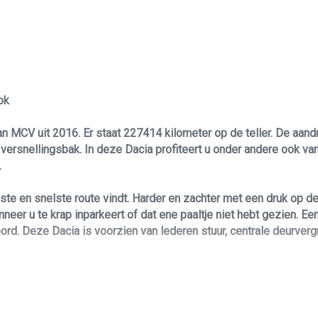
pk
ogan MCV uit 2016. Er staat 227414 kilometer op de teller. De aa
rsnellingsbak. In deze Dacia profiteert u onder andere ook van: 
.
uiste en snelste route vindt. Harder en zachter met een druk op 
r u te krap inparkeert of dat ene paaltje niet hebt gezien. Een
oord. Deze Dacia is voorzien van lederen stuur, centrale deurve
n uw omgeving prioriteit. Door de hill hold control is geen hell
gan MCV Brake Assist. In een noodsituatie treedt dit hulpremsyst