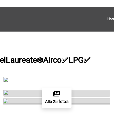
Ho
lLaureate❄️Airco✅️LPG✅️
Alle 25 foto's